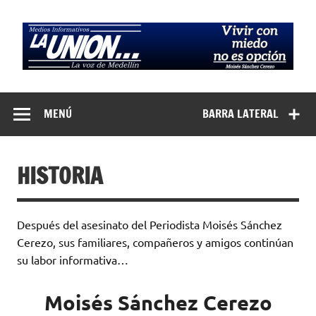
Saltar
al
contenido
Medios
La Voz de Medellín
Informativos La
MENÚ
BARRA LATERAL
Unión…
HISTORIA
Después del asesinato del Periodista Moisés Sánchez
Cerezo, sus familiares, compañeros y amigos continúan
su labor informativa…
Moisés Sánchez Cerezo