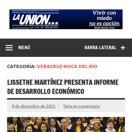
Saltar
al
contenido
Medios
La Voz de Medellín
Informativos La
MENÚ
BARRA LATERAL
Unión…
CATEGORÍA:
VERACRUZ-BOCA DEL RÍO
LISSETHE MARTÍNEZ PRESENTA INFORME
DE DESARROLLO ECONÓMICO
9 de diciembre de 2025
Deja un comentario