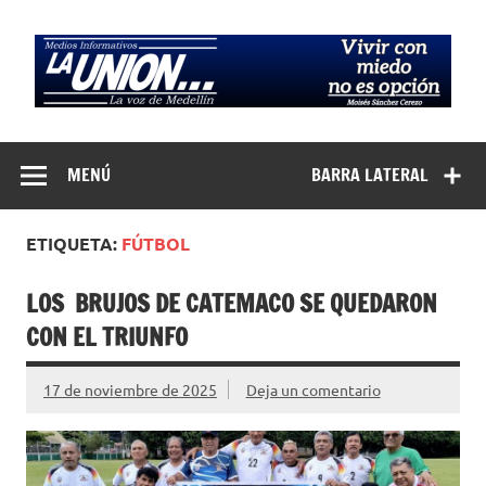
Saltar
al
contenido
Medios
La Voz de Medellín
Informativos La
MENÚ
BARRA LATERAL
Unión…
ETIQUETA:
FÚTBOL
LOS BRUJOS DE CATEMACO SE QUEDARON
CON EL TRIUNFO
17 de noviembre de 2025
Deja un comentario