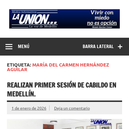
Saltar
al
contenido
Medios
La Voz de Medellín
Informativos La
MENÚ
BARRA LATERAL
Unión…
ETIQUETA:
MARÍA DEL CARMEN HERNÁNDEZ
AGUILAR
REALIZAN PRIMER SESIÓN DE CABILDO EN
MEDELLÍN.
1 de enero de 2026
Deja un comentario