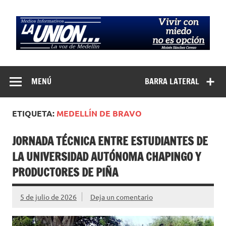
Saltar
al
contenido
Medios
La Voz de Medellín
Informativos La
MENÚ
BARRA LATERAL
Unión…
ETIQUETA:
MEDELLÍN DE BRAVO
JORNADA TÉCNICA ENTRE ESTUDIANTES DE
LA UNIVERSIDAD AUTÓNOMA CHAPINGO Y
PRODUCTORES DE PIÑA
5 de julio de 2026
Deja un comentario