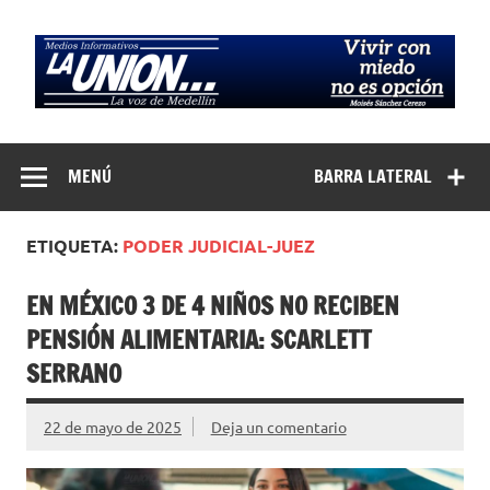
Saltar
al
contenido
Medios
La Voz de Medellín
Informativos La
MENÚ
BARRA LATERAL
Unión…
ETIQUETA:
PODER JUDICIAL-JUEZ
EN MÉXICO 3 DE 4 NIÑOS NO RECIBEN
PENSIÓN ALIMENTARIA: SCARLETT
SERRANO
22 de mayo de 2025
Deja un comentario