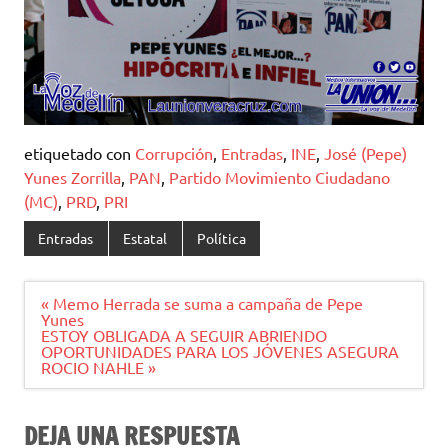
etiquetado con
Corrupción
,
Entradas
,
INE
,
José (Pepe)
Yunes Zorrilla
,
PAN
,
Partido Movimiento Ciudadano
(MC)
,
PRD
,
PRI
Entradas
Estatal
Política
Navegación
« Memo Herrada se suma a campaña de Pepe
de
Yunes
entradas
ESTOY OBLIGADA A SEGUIR ABRIENDO
OPORTUNIDADES PARA LOS JÓVENES ASEGURA
ROCIO NAHLE »
DEJA UNA RESPUESTA