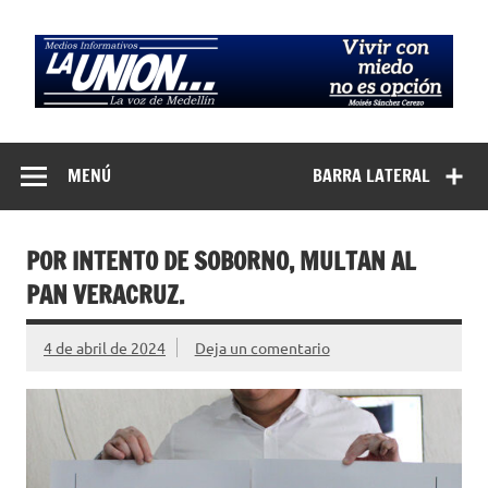
Saltar
al
contenido
Medios
La Voz de Medellín
Informativos La
MENÚ
BARRA LATERAL
Unión…
POR INTENTO DE SOBORNO, MULTAN AL
PAN VERACRUZ.
4 de abril de 2024
Deja un comentario