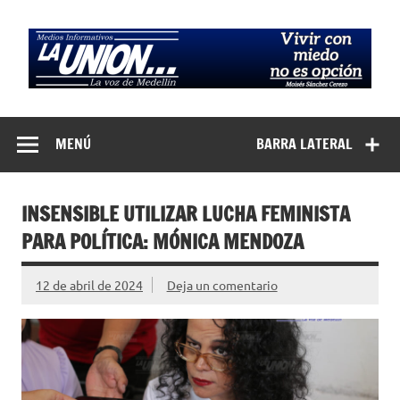
Saltar
al
contenido
Medios
La Voz de Medellín
Informativos La
MENÚ
BARRA LATERAL
Unión…
INSENSIBLE UTILIZAR LUCHA FEMINISTA
PARA POLÍTICA: MÓNICA MENDOZA
12 de abril de 2024
Deja un comentario