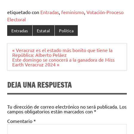
etiquetado con
Entradas
,
feminismo
,
Votación-Proceso
Electoral
Entradas
Estatal
Política
Navegación
« Veracruz es el estado más bonito que tiene la
de
República: Alberto Peláez
entradas
Este domingo se conocerá a la ganadora de Miss
Earth Veracruz 2024 »
DEJA UNA RESPUESTA
Tu dirección de correo electrónico no será publicada.
Los
campos obligatorios están marcados con
*
Comentario
*