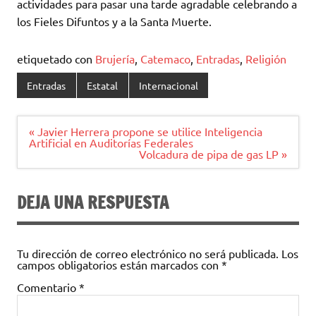
actividades para pasar una tarde agradable celebrando a
los Fieles Difuntos y a la Santa Muerte.
etiquetado con
Brujería
,
Catemaco
,
Entradas
,
Religión
Entradas
Estatal
Internacional
Navegación
« Javier Herrera propone se utilice Inteligencia
de
Artificial en Auditorías Federales
entradas
Volcadura de pipa de gas LP »
DEJA UNA RESPUESTA
Tu dirección de correo electrónico no será publicada.
Los
campos obligatorios están marcados con
*
Comentario
*