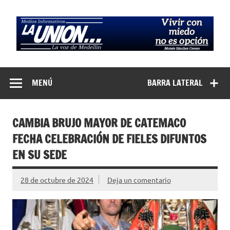
Saltar
al
contenido
Medios
La Voz de Medellín
Informativos La
MENÚ
BARRA LATERAL
Unión…
CAMBIA BRUJO MAYOR DE CATEMACO
FECHA CELEBRACIÓN DE FIELES DIFUNTOS
EN SU SEDE
28 de octubre de 2024
Deja un comentario