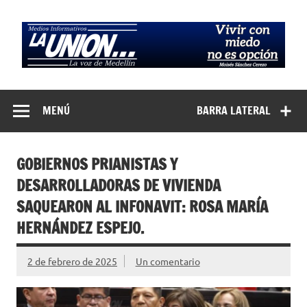
Saltar
al
contenido
Medios
La Voz de Medellín
Informativos La
MENÚ
BARRA LATERAL
Unión…
GOBIERNOS PRIANISTAS Y
DESARROLLADORAS DE VIVIENDA
SAQUEARON AL INFONAVIT: ROSA MARÍA
HERNÁNDEZ ESPEJO.
2 de febrero de 2025
Un comentario