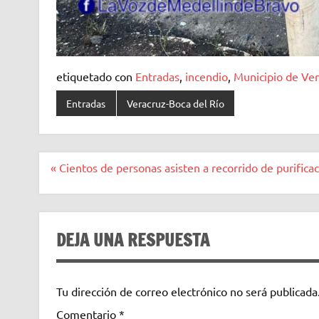
etiquetado con
Entradas
,
incendio
,
Municipio de Ve
Entradas
Veracruz-Boca del Río
Navegación
« Cientos de personas asisten a recorrido de purific
de
entradas
DEJA UNA RESPUESTA
Tu dirección de correo electrónico no será publicada
Comentario
*