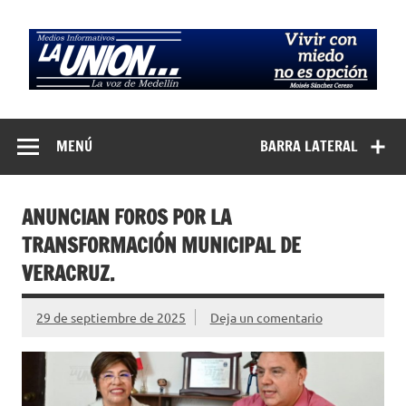
Saltar
al
contenido
Medios
La Voz de Medellín
Informativos La
MENÚ
BARRA LATERAL
Unión…
ANUNCIAN FOROS POR LA
TRANSFORMACIÓN MUNICIPAL DE
VERACRUZ.
29 de septiembre de 2025
Deja un comentario