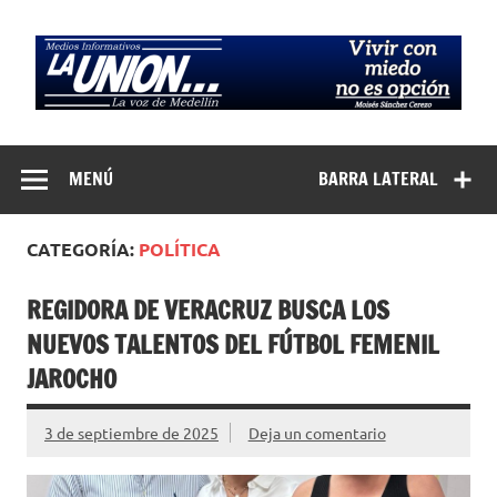
Saltar
al
contenido
Medios
La Voz de Medellín
Informativos La
MENÚ
BARRA LATERAL
Unión…
CATEGORÍA:
POLÍTICA
REGIDORA DE VERACRUZ BUSCA LOS
NUEVOS TALENTOS DEL FÚTBOL FEMENIL
JAROCHO
3 de septiembre de 2025
Deja un comentario