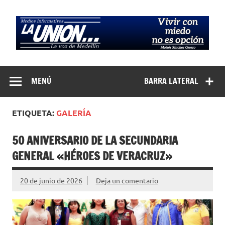
Saltar
al
contenido
Medios
La Voz de Medellín
Informativos La
MENÚ
BARRA LATERAL
Unión…
ETIQUETA:
GALERÍA
50 ANIVERSARIO DE LA SECUNDARIA
GENERAL «HÉROES DE VERACRUZ»
20 de junio de 2026
Deja un comentario