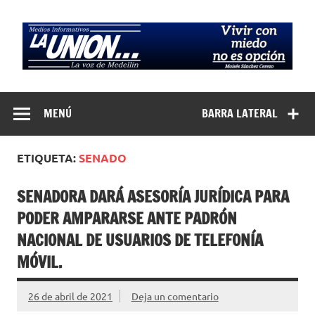
Saltar
al
contenido
Medios
La Voz de Medellín
Informativos La
MENÚ
BARRA LATERAL
Unión…
ETIQUETA:
SENADO
SENADORA DARÁ ASESORÍA JURÍDICA PARA
PODER AMPARARSE ANTE PADRÓN
NACIONAL DE USUARIOS DE TELEFONÍA
MÓVIL.
26 de abril de 2021
Deja un comentario