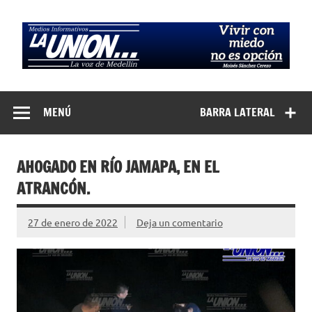
Saltar
al
contenido
Medios
La Voz de Medellín
Informativos La
MENÚ
BARRA LATERAL
Unión…
AHOGADO EN RÍO JAMAPA, EN EL
ATRANCÓN.
27 de enero de 2022
Deja un comentario