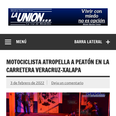
Saltar
al
contenido
Medios
La Voz de Medellín
Informativos La
MENÚ
BARRA LATERAL
Unión…
MOTOCICLISTA ATROPELLA A PEATÓN EN LA
CARRETERA VERACRUZ-XALAPA
3 de febrero de 2022
Deja un comentario