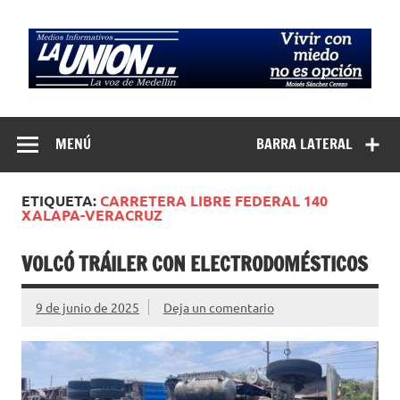
Saltar
al
contenido
Medios
La Voz de Medellín
Informativos La
MENÚ
BARRA LATERAL
Unión…
ETIQUETA:
CARRETERA LIBRE FEDERAL 140
XALAPA-VERACRUZ
VOLCÓ TRÁILER CON ELECTRODOMÉSTICOS
9 de junio de 2025
Deja un comentario