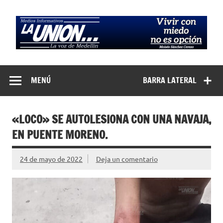
Saltar
al
contenido
Medios
La Voz de Medellín
Informativos La
MENÚ
BARRA LATERAL
Unión…
«LOCO» SE AUTOLESIONA CON UNA NAVAJA,
EN PUENTE MORENO.
24 de mayo de 2022
Deja un comentario