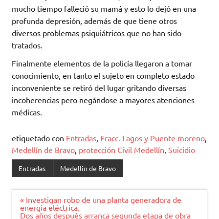
mucho tiempo falleció su mamá y esto lo dejó en una
profunda depresión, además de que tiene otros
diversos problemas psiquiátricos que no han sido
tratados.
Finalmente elementos de la policía llegaron a tomar
conocimiento, en tanto el sujeto en completo estado
inconveniente se retiró del lugar gritando diversas
incoherencias pero negándose a mayores atenciones
médicas.
etiquetado con
Entradas
,
Fracc. Lagos y Puente moreno
,
Medellín de Bravo
,
protección Civil Medellín
,
Suicidio
Entradas
Medellín de Bravo
Navegación
« Investigan robo de una planta generadora de
de
energía eléctrica.
entradas
Dos años después arranca segunda etapa de obra