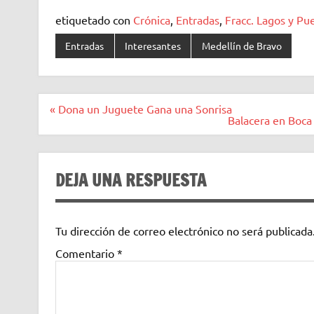
etiquetado con
Crónica
,
Entradas
,
Fracc. Lagos y P
Entradas
Interesantes
Medellín de Bravo
Navegación
« Dona un Juguete Gana una Sonrisa
de
Balacera en Boca 
entradas
DEJA UNA RESPUESTA
Tu dirección de correo electrónico no será publicada
Comentario
*