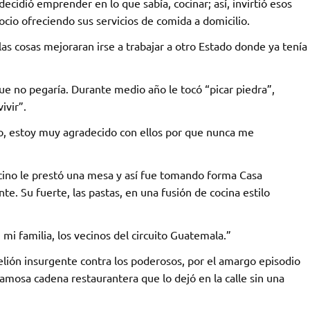
ecidió emprender en lo que sabía, cocinar; así, invirtió esos
ocio ofreciendo sus servicios de comida a domicilio.
as cosas mejoraran irse a trabajar a otro Estado donde ya tenía
ue no pegaría. Durante medio año le tocó “picar piedra”,
ivir”.
 estoy muy agradecido con ellos por que nunca me
ecino le prestó una mesa y así fue tomando forma Casa
e. Su fuerte, las pastas, en una fusión de cocina estilo
i familia, los vecinos del circuito Guatemala.”
elión insurgente contra los poderosos, por el amargo episodio
amosa cadena restaurantera que lo dejó en la calle sin una