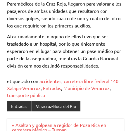
Paramédicos de la Cruz Roja, llegaron para valorar a los
pasajeros de ambas unidades que resultaron con
diversos golpes, siendo cuatro de uno y cuatro del otro
los que requirieron los primeros auxilios.
Afortunadamente, ninguno de ellos tuvo que ser
trasladado a un hospital, por lo que únicamente
esperaron en el lugar para obtener un pase médico por
parte de la aseguradora, mientras la Guardia Nacional
división caminos deslindó responsabilidades.
etiquetado con
accidentes
,
carretera libre federal 140
Xalapa-Veracruz
,
Entradas
,
Municipio de Veracruz
,
transporte público
Entradas
Veracruz-Boca del Río
Navegación
« Asaltan y golpean a regidor de Poza Rica en
de
carretera México – Tuxpan