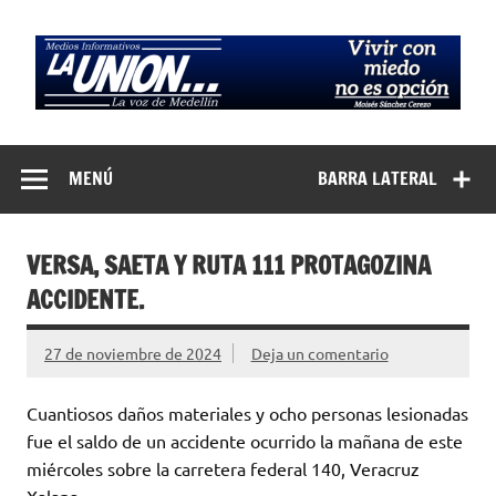
Saltar
al
contenido
Medios
La Voz de Medellín
Informativos La
MENÚ
BARRA LATERAL
Unión…
VERSA, SAETA Y RUTA 111 PROTAGOZINA
ACCIDENTE.
27 de noviembre de 2024
Deja un comentario
Cuantiosos daños materiales y ocho personas lesionadas
fue el saldo de un accidente ocurrido la mañana de este
miércoles sobre la carretera federal 140, Veracruz