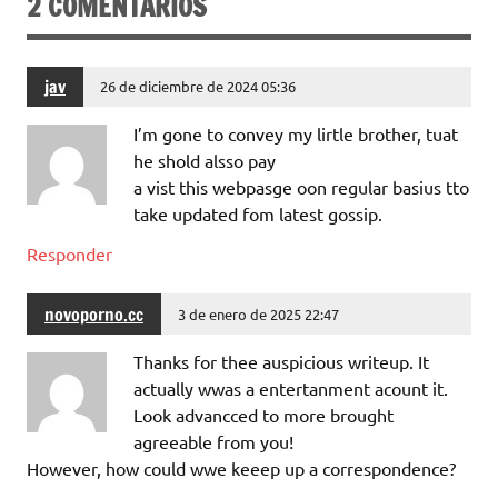
2 COMENTARIOS
jav
26 de diciembre de 2024 05:36
I’m gone to convey my lirtle brother, tuat
he shold alsso pay
a vist this webpasge oon regular basius tto
take updated fom latest gossip.
Responder
novoporno.cc
3 de enero de 2025 22:47
Thanks for thee auspicious writeup. It
actually wwas a entertanment acount it.
Look advancced to more brought
agreeable from you!
However, how could wwe keeep up a correspondence?