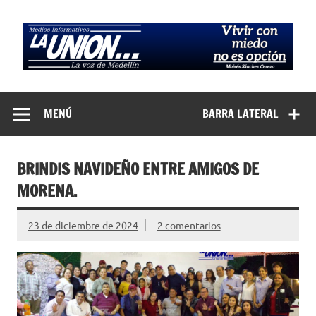
Saltar
al
contenido
Medios
La Voz de Medellín
Informativos La
MENÚ
BARRA LATERAL
Unión…
BRINDIS NAVIDEÑO ENTRE AMIGOS DE
MORENA.
23 de diciembre de 2024
2 comentarios