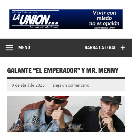
Saltar
al
contenido
Medios
La Voz de Medellín
Informativos La
MENÚ
BARRA LATERAL
Unión…
GALANTE “EL EMPERADOR” Y MR. MENNY
9 de abril de 2025
Deja un comentario