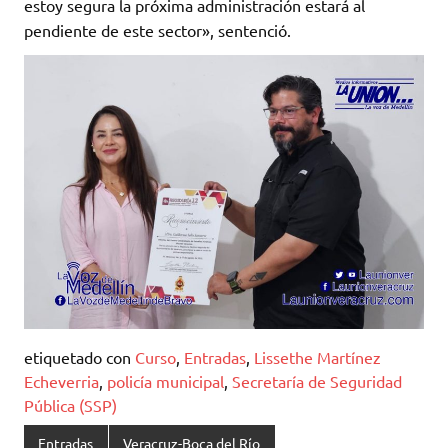
estoy segura la próxima administración estará al
pendiente de este sector», sentenció.
etiquetado con
Curso
,
Entradas
,
Lissethe Martínez
Echeverria
,
policía municipal
,
Secretaría de Seguridad
Pública (SSP)
Entradas
Veracruz-Boca del Río