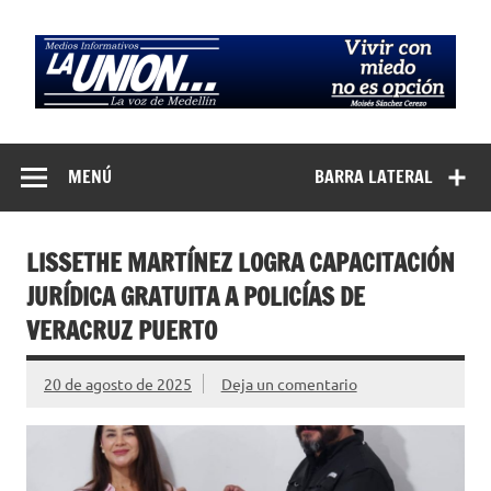
Saltar
al
contenido
Medios
La Voz de Medellín
Informativos La
MENÚ
BARRA LATERAL
Unión…
LISSETHE MARTÍNEZ LOGRA CAPACITACIÓN
JURÍDICA GRATUITA A POLICÍAS DE
VERACRUZ PUERTO
20 de agosto de 2025
Deja un comentario