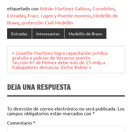
etiquetado con
Adrián Martínez Galloso
,
Cocodrilos
,
Entradas
,
Fracc. Lagos y Puente moreno
,
Medellín de
Bravo
,
protección Civil Medellín
Entradas
Interesantes
Medellín de Bravo
Navegación
« Lissethe Martínez logra capacitación jurídica
de
gratuita a policías de Veracruz puerto
entradas
Sección 47 de Pemex debe más de 25 mdp a
trabajadores denuncia: Víctor Kidnie »
DEJA UNA RESPUESTA
Tu dirección de correo electrónico no será publicada.
Los
campos obligatorios están marcados con
*
Comentario
*