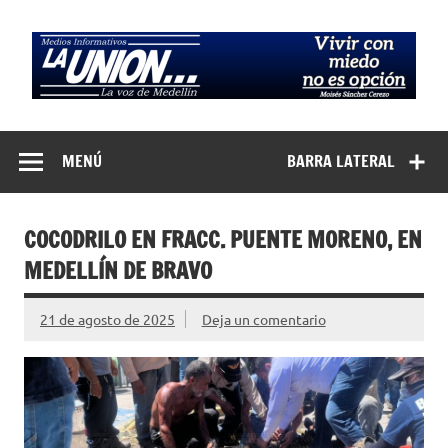
Saltar
al
contenido
Medios
La Voz de Medellín
Informativos La
MENÚ
BARRA LATERAL
Unión…
COCODRILO EN FRACC. PUENTE MORENO, EN
MEDELLÍN DE BRAVO
21 de agosto de 2025
Deja un comentario