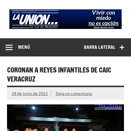
Saltar
al
contenido
Medios
La Voz de Medellín
Informativos La
MENÚ
BARRA LATERAL
Unión…
CORONAN A REYES INFANTILES DE CAIC
VERACRUZ
28 de junio de 2022
Deja un comentario