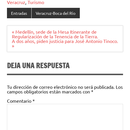
Veracruz
,
Turismo
Entradas
Veracruz-Boca del Río
Navegación
« Medellín, sede de la Mesa Itinerante de
de
Regularización de la Tenencia de la Tierra.
entradas
A dos años, piden justicia para José Antonio Tinoco.
»
DEJA UNA RESPUESTA
Tu dirección de correo electrónico no será publicada.
Los
campos obligatorios están marcados con
*
Comentario
*