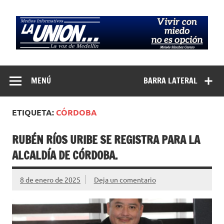
Saltar
al
contenido
Medios
La Voz de Medellín
Informativos La
MENÚ
BARRA LATERAL
Unión…
ETIQUETA:
CÓRDOBA
RUBÉN RÍOS URIBE SE REGISTRA PARA LA
ALCALDÍA DE CÓRDOBA.
8 de enero de 2025
Deja un comentario